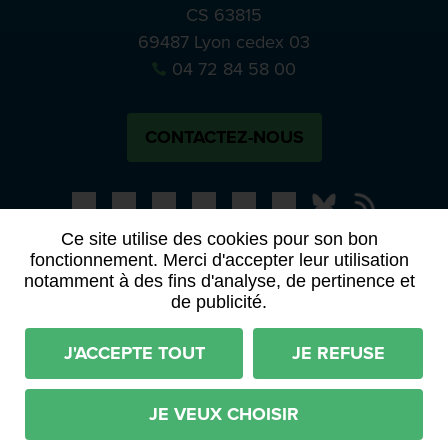
CS 63815
69487 Lyon cedex 03
04 72 84 58 00
CONTACTEZ-NOUS
Bluesky
Notre actual
Ce site utilise des cookies pour son bon
fonctionnement. Merci d'accepter leur utilisation
PRESSE
APPELS À MANIFESTATION D’INTÉRÊT
notamment à des fins d'analyse, de pertinence et
ACTES ET DÉLIBÉRATIONS
de publicité.
Mentions légales
RGPD
Plan du site
J'ACCEPTE TOUT
JE REFUSE
Déclaration d'accessibilité (partiellement conforme)
Conditions générales d'utilisation
JE VEUX CHOISIR
Imaginé par
Neftis
- CMS :
Flexit
©‎