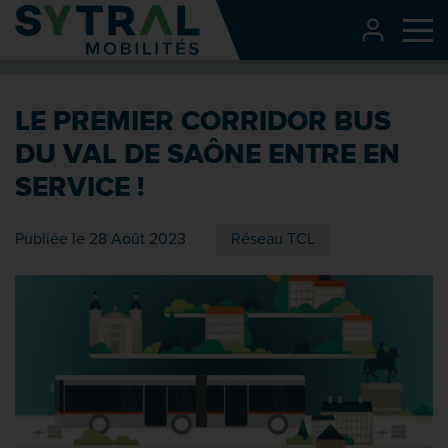
Contenu
CONNEXI
Me
Entête de page
Menu principal
LE PREMIER CORRIDOR BUS
Recherche
DU VAL DE SAÔNE ENTRE EN
Pied de page
SERVICE !
Publiée le 28 Août 2023
Réseau TCL