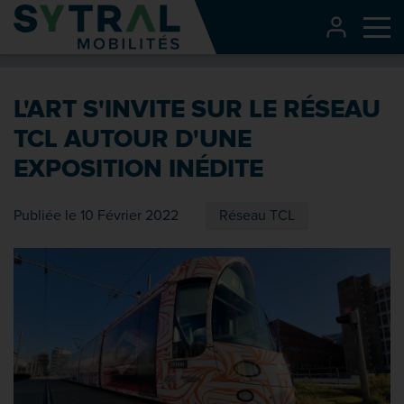
Contenu
CONNEXI
Me
Entête de page
Menu principal
L'ART S'INVITE SUR LE RÉSEAU
Recherche
TCL AUTOUR D'UNE
Pied de page
EXPOSITION INÉDITE
Publiée le 10 Février 2022
Réseau TCL