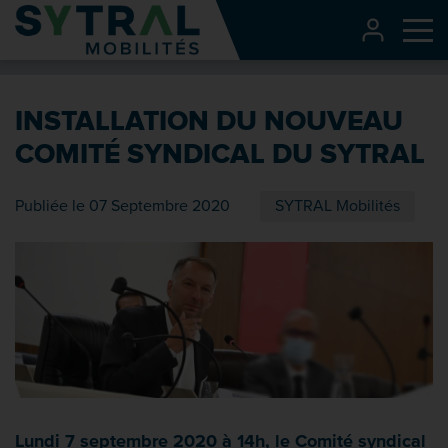
Contenu
CONNEXI
Me
Entête de page
Menu principal
INSTALLATION DU NOUVEAU
Recherche
COMITÉ SYNDICAL DU SYTRAL
Pied de page
Publiée le 07 Septembre 2020
SYTRAL Mobilités
Lundi 7 septembre 2020 à 14h, le Comité syndical