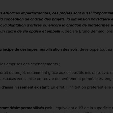
 efficaces et performantes, ces projets sont aussi l’opportunit
ns la conception de chacun des projets, la dimension paysagère
ec la plantation d’arbres ou encore la création de plateformes
t un cadre de vie apaisé et
emb
elli
», déclare Bruno Bernard, pr
principe de désimperméabilisation des sols
, développé tout au
les emprises des aménagements ;
droit du projet, notamment grâce aux dispositifs mis en œuvre d
 les espaces verts, mise en œuvre de revêtement perméables, en
u d’assainissement existant
. En effet, l’infiltration préférentiel
seront désimpermabilisés
(soit l’équivalent d’1/3 de la superficie