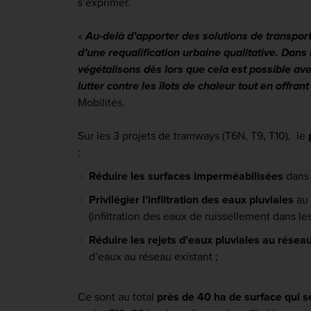
s’exprimer.
«
Au-delà d’apporter des solutions de transports
d’une requalification urbaine qualitative. Da
végétalisons dès lors que cela est possible av
lutter contre les îlots de chaleur tout en offran
Mobilités.
Sur les 3 projets de tramways (T6N, T9, T10), le
:
Réduire les surfaces imperméabilisées
dans 
Privilégier l’infiltration des eaux pluviales
au 
(infiltration des eaux de ruissellement dans
Réduire les rejets d’eaux pluviales au résea
d’eaux au réseau existant ;
Ce sont au total
près de 40 ha de surface qui 