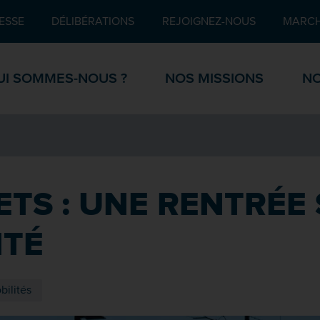
Pied de page
ESSE
DÉLIBÉRATIONS
REJOIGNEZ-NOUS
MARCH
UI SOMMES-NOUS ?
NOS MISSIONS
NO
TS : UNE RENTRÉE 
ITÉ
ilités