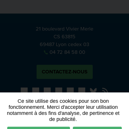
21 boulevard Vivier Merle
CS 63815
69487 Lyon cedex 03
04 72 84 58 00
CONTACTEZ-NOUS
Bluesky
Notre actual
Ce site utilise des cookies pour son bon
fonctionnement. Merci d'accepter leur utilisation
PRESSE
APPELS À MANIFESTATION D’INTÉRÊT
notamment à des fins d'analyse, de pertinence et
ACTES ET DÉLIBÉRATIONS
de publicité.