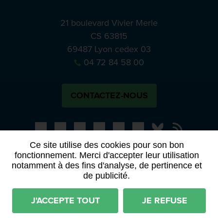
21 boulevard Vivier Merle
CS 63815
69487 Lyon cedex 03
04 72 84 58 00
CONTACTEZ-NOUS
Bluesky
Notre actual
Ce site utilise des cookies pour son bon
fonctionnement. Merci d'accepter leur utilisation
PRESSE
APPELS À MANIFESTATION D’INTÉRÊT
notamment à des fins d'analyse, de pertinence et
ACTES ET DÉLIBÉRATIONS
de publicité.
Mentions légales
RGPD
Plan du site
J'ACCEPTE TOUT
JE REFUSE
Déclaration d'accessibilité (partiellement conforme)