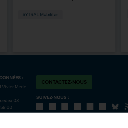
SYTRAL Mobilités
DONNÉES :
CONTACTEZ-NOUS
 Vivier Merle
SUIVEZ-NOUS :
 cedex 03
Bluesky
N
 58 00
ion d'accessibilité (partiellement conforme)
-
Conditions généra