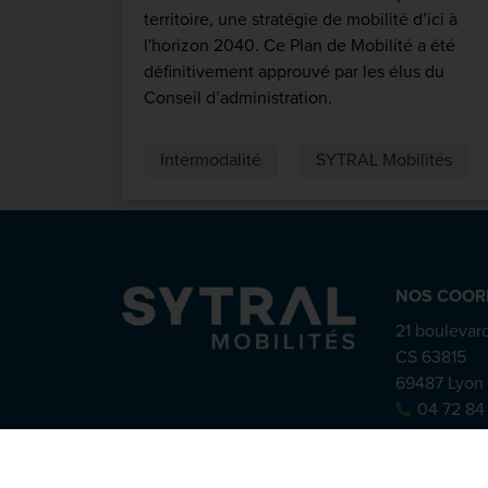
territoire, une stratégie de mobilité d’ici à
l'horizon 2040. Ce Plan de Mobilité a été
définitivement approuvé par les élus du
Conseil d’administration.
Intermodalité
SYTRAL Mobilités
NOS COOR
21 boulevard
CS 63815
69487 Lyon
04 72 84
Mentions légales
-
RGPD
-
Plan du site
-
Déclarat