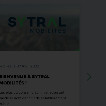
Publiée le 07 Avril 2022
Publiée le
BIENVENUE À SYTRAL
BONNE 
MOBILITÉS !
Les équip
présentent
Les élus du conseil d’administration ont
nouvelle 
validé le nom définitif de l’établissement
public.