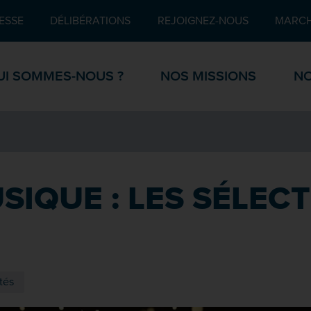
Pied de page
ESSE
DÉLIBÉRATIONS
REJOIGNEZ-NOUS
MARCH
UI SOMMES-NOUS ?
NOS MISSIONS
NO
USIQUE : LES SÉLEC
tés