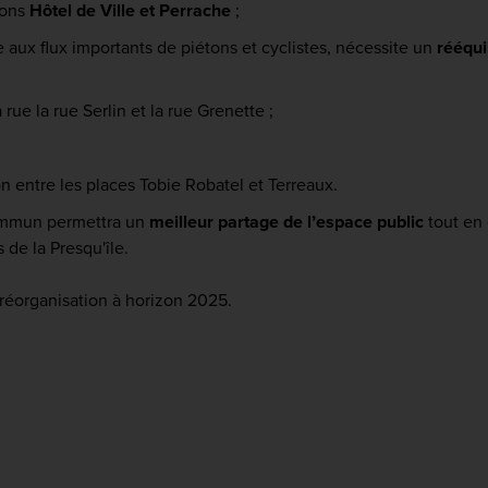
ions
Hôtel de Ville et Perrache
;
aux flux importants de piétons et cyclistes, nécessite un
rééqui
rue la rue Serlin et la rue Grenette ;
tion entre les places Tobie Robatel et Terreaux.
commun permettra un
meilleur partage de l’espace public
tout en
 de la Presqu'île.
 réorganisation à horizon 2025.