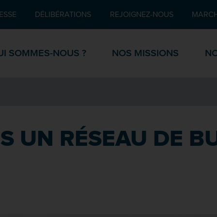
Pied de page
ESSE
DÉLIBÉRATIONS
REJOIGNEZ-NOUS
MARCH
UI SOMMES-NOUS ?
NOS MISSIONS
NO
S UN RÉSEAU DE B