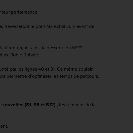
er leur performance.
e, traverseront le pont Maréchal Juin avant de
ème
aul renforçant ainsi la desserte du 5
 place Tobie Robatel.
unté par les lignes 40 et 31. Ce même couloir
vont permettre d’optimiser les temps de parcours.
les
navettes (S1, S6 et S12)
; les terminus de la
ent.