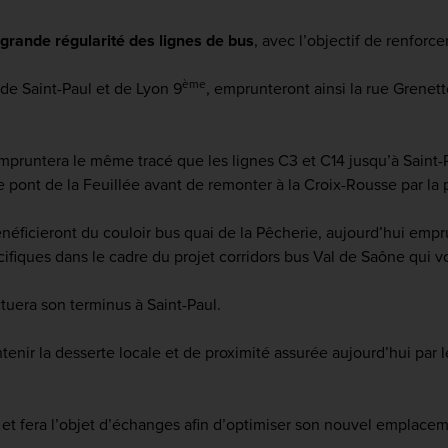
 grande régularité des lignes de bus
, avec l’objectif de renforc
ème
 de Saint-Paul et de Lyon 9
, emprunteront ainsi la rue Grenett
empruntera le même tracé que les lignes C3 et C14 jusqu’à Saint-P
le pont de la Feuillée avant de remonter à la Croix-Rousse par la
néficieront du couloir bus quai de la Pêcherie, aujourd’hui empr
cifiques dans le cadre du projet corridors bus Val de Saône qui 
ectuera son terminus à Saint-Paul.
tenir la desserte locale et de proximité assurée aujourd’hui par 
 et fera l’objet d’échanges afin d’optimiser son nouvel emplacem