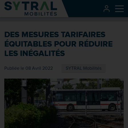
Contenu
CONNEXI
Me
Entête de page
Menu principal
DES MESURES TARIFAIRES
Recherche
ÉQUITABLES POUR RÉDUIRE
Pied de page
LES INÉGALITÉS
Publiée le 08 Avril 2022
SYTRAL Mobilités