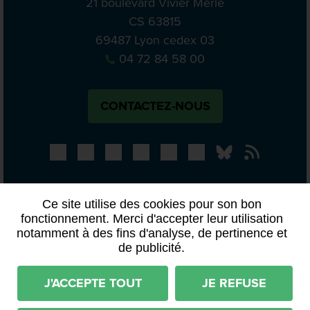
21 boulevard Vivier Merle
CS 63815
69487 Lyon cedex 03
04 72 84 58 00
CONTACTEZ-NOUS
Bluesky
Notre actual
PRESSE
APPELS À MANIFESTATION D’INTÉRÊT
Ce site utilise des cookies pour son bon
fonctionnement. Merci d'accepter leur utilisation
ACTES ET DÉLIBÉRATIONS
notamment à des fins d'analyse, de pertinence et
de publicité.
Mentions légales
RGPD
Plan du site
Déclaration d'accessibilité (partiellement conforme)
J'ACCEPTE TOUT
JE REFUSE
Conditions générales d'utilisation