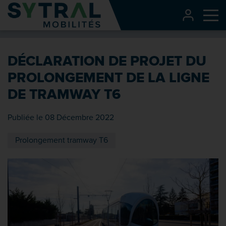
Contenu
CONNEXI
Me
Entête de page
Menu principal
DÉCLARATION DE PROJET DU
Recherche
PROLONGEMENT DE LA LIGNE
Pied de page
DE TRAMWAY T6
Publiée le 08 Décembre 2022
Prolongement tramway T6