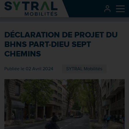
Contenu
CONNEXI
Me
Entête de page
Menu principal
DÉCLARATION DE PROJET DU
Recherche
BHNS PART-DIEU SEPT
Pied de page
CHEMINS
Publiée le 02 Avril 2024
SYTRAL Mobilités