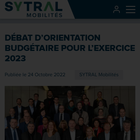
Contenu
CONNEXI
Me
Entête de page
Menu principal
DÉBAT D’ORIENTATION
Recherche
BUDGÉTAIRE POUR L’EXERCICE
Pied de page
2023
Publiée le 24 Octobre 2022
SYTRAL Mobilités