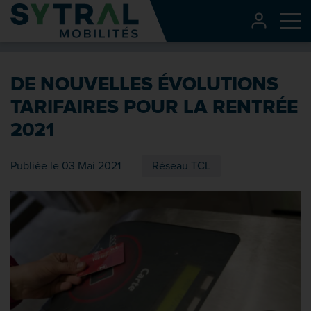
Contenu
CONNEXI
Me
Entête de page
Menu principal
DE NOUVELLES ÉVOLUTIONS
Recherche
TARIFAIRES POUR LA RENTRÉE
Pied de page
2021
Publiée le 03 Mai 2021
Réseau TCL