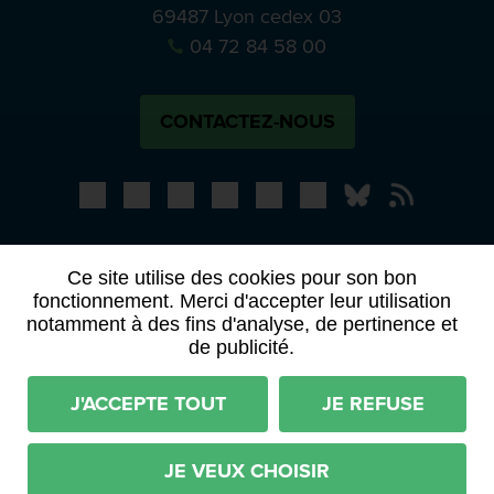
69487 Lyon cedex 03
04 72 84 58 00
CONTACTEZ-NOUS
Bluesky
Notre actual
PRESSE
APPELS À MANIFESTATION D’INTÉRÊT
Ce site utilise des cookies pour son bon
ACTES ET DÉLIBÉRATIONS
fonctionnement. Merci d'accepter leur utilisation
notamment à des fins d'analyse, de pertinence et
de publicité.
Mentions légales
RGPD
Plan du site
Déclaration d'accessibilité (partiellement conforme)
J'ACCEPTE TOUT
JE REFUSE
Conditions générales d'utilisation
Imaginé par
Neftis
- CMS :
Flexit
©‎
JE VEUX CHOISIR