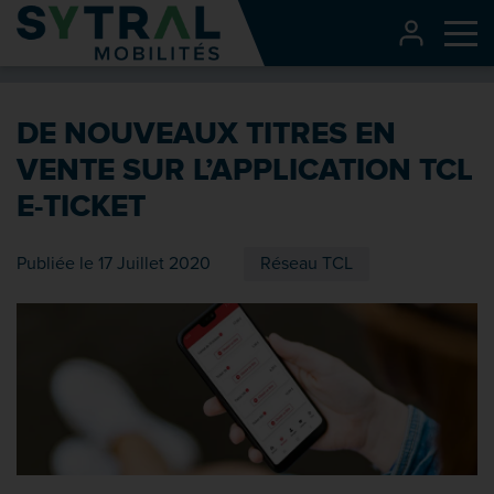
Contenu
CONNEXI
Me
Entête de page
Menu principal
DE NOUVEAUX TITRES EN
Recherche
VENTE SUR L’APPLICATION TCL
Pied de page
E-TICKET
Publiée le 17 Juillet 2020
Réseau TCL