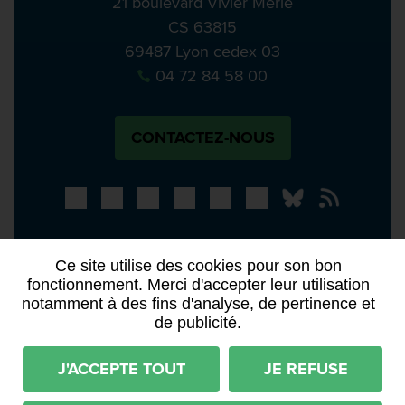
21 boulevard Vivier Merle
CS 63815
69487 Lyon cedex 03
04 72 84 58 00
CONTACTEZ-NOUS
Bluesky
Notre actual
PRESSE
APPELS À MANIFESTATION D’INTÉRÊT
Ce site utilise des cookies pour son bon
ACTES ET DÉLIBÉRATIONS
fonctionnement. Merci d'accepter leur utilisation
notamment à des fins d'analyse, de pertinence et
de publicité.
Mentions légales
RGPD
Plan du site
Déclaration d'accessibilité (partiellement conforme)
J'ACCEPTE TOUT
JE REFUSE
Conditions générales d'utilisation