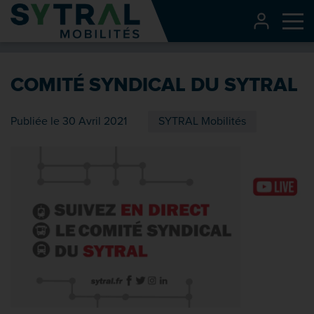
Contenu
CONNEXI
Me
Entête de page
Menu principal
COMITÉ SYNDICAL DU SYTRAL
Recherche
Pied de page
Publiée le 30 Avril 2021
SYTRAL Mobilités