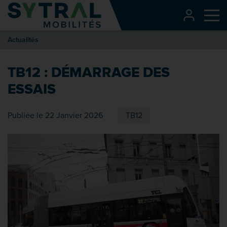
Contenu
CONNEXI
Me
Entête de page
Actualités
Menu principal
Recherche
TB12 : DÉMARRAGE DES
Pied de page
ESSAIS
Publiée le 22 Janvier 2026
TB12