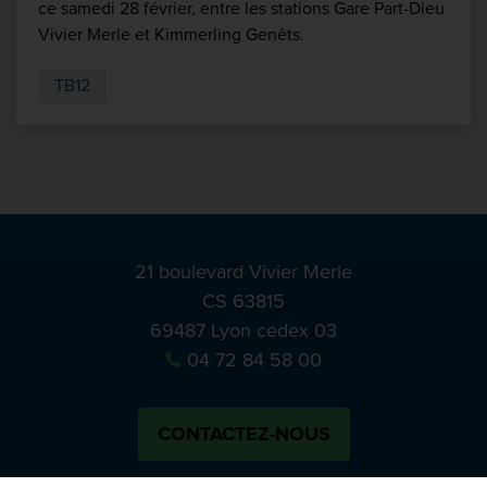
ce samedi 28 février, entre les stations Gare Part-Dieu
Vivier Merle et Kimmerling Genêts.
TB12
21 boulevard Vivier Merle
CS 63815
69487 Lyon cedex 03
04 72 84 58 00
CONTACTEZ-NOUS