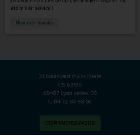
bateaux électriques de la ligne fluviale Navigône ont
été mis en service !
Navettes fluviales
21 boulevard Vivier Merle
CS 63815
69487 Lyon cedex 03
04 72 84 58 00
CONTACTEZ-NOUS