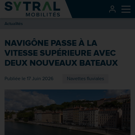
Contenu
CONNEXI
Me
Entête de page
Actualités
Menu principal
Recherche
NAVIGÔNE PASSE À LA
Pied de page
VITESSE SUPÉRIEURE AVEC
DEUX NOUVEAUX BATEAUX
Publiée le 17 Juin 2026
Navettes fluviales