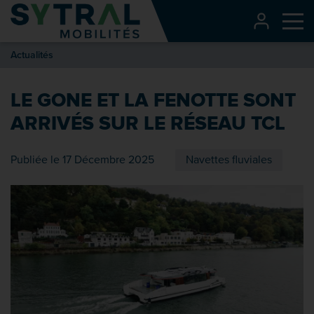
Contenu
CONNEXI
Me
Entête de page
Actualités
Menu principal
Recherche
LE GONE ET LA FENOTTE SONT
Pied de page
ARRIVÉS SUR LE RÉSEAU TCL
Publiée le 17 Décembre 2025
Navettes fluviales