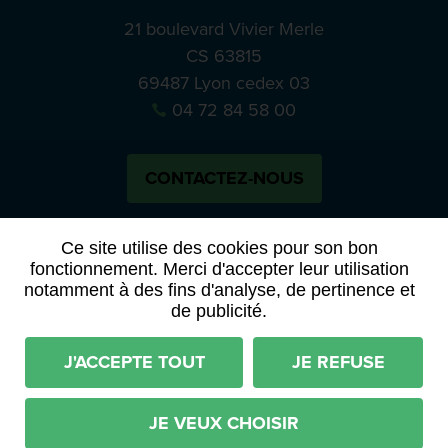
21 boulevard Vivier Merle
CS 63815
69487 Lyon cedex 03
04 72 84 58 00
CONTACTEZ-NOUS
Bluesky
Notre actual
Ce site utilise des cookies pour son bon
fonctionnement. Merci d'accepter leur utilisation
notamment à des fins d'analyse, de pertinence et
PRESSE
APPELS À MANIFESTATION D’INTÉRÊT
de publicité.
ACTES ET DÉLIBÉRATIONS
J'ACCEPTE TOUT
JE REFUSE
Mentions légales
RGPD
Plan du site
Déclaration d'accessibilité (partiellement conforme)
JE VEUX CHOISIR
Conditions générales d'utilisation