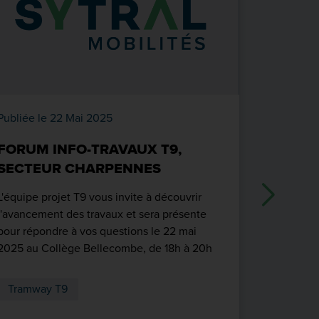
Publiée le 22 Mai 2025
Publiée le
FORUM INFO-TRAVAUX T9,
INFO-T
SECTEUR CHARPENNES
FEDERI
VAULX-
L'équipe projet T9 vous invite à découvrir
l'avancement des travaux et sera présente
L'équipe T
pour répondre à vos questions le 22 mai
l'école Lo
2025 au Collège Bellecombe, de 18h à 20h
informer l
en cours d
Tramway T9
Tramwa