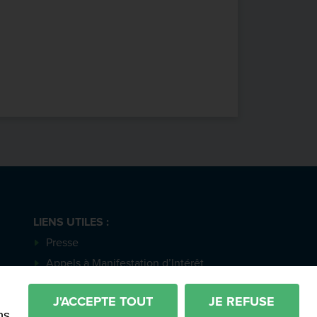
LIENS UTILES :
Presse
Appels à Manifestation d’Intérêt
Actes et délibérations
otre actualité
J'ACCEPTE TOUT
JE REFUSE
ns