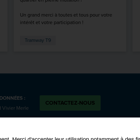
Un grand merci à toutes et tous pour votre
intérêt et votre participation !
Tramway T9
DONNÉES :
CONTACTEZ-NOUS
 Vivier Merle
SUIVEZ-NOUS :
 cedex 03
Bluesky
N
 58 00
ent. Merci d'accepter leur utilisation notamment à des fi