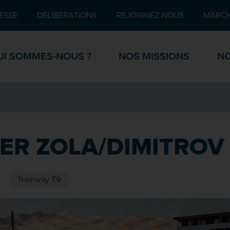
Pied de page
ESSE
DÉLIBÉRATIONS
REJOIGNEZ-NOUS
MARCH
UI SOMMES-NOUS ?
NOS MISSIONS
NO
IER ZOLA/DIMITROV
Tramway T9