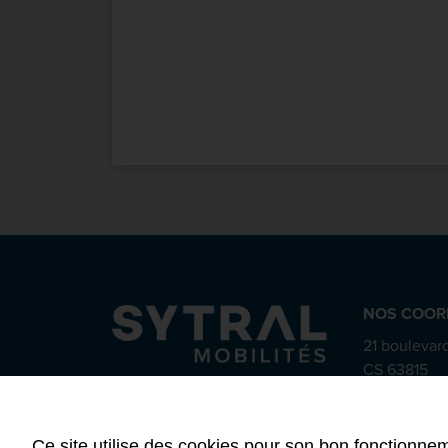
NOS COOR
21 boulevard
CS 63815
69487 Lyon
04 72 84
Ce site utilise des cookies pour son bon fonctionnem