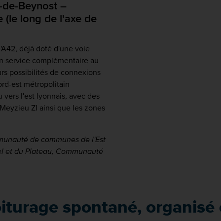
e-de-Beynost –
(le long de l'axe de
'A42, déjà doté d'une voie
un service complémentaire au
eurs possibilités de connexions
rd-est métropolitain
vers l'est lyonnais, avec des
Meyzieu ZI ainsi que les zones
ommunauté de communes de l'Est
l et du Plateau, Communauté
oiturage spontané, organisé