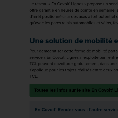
Le réseau « En Covoit' Lignes » propose un ser
offre garantie en heures de pointe en semaine, a
d'arrêt positionnés sur des axes à fort potentiel
qu'avec les parcs relais automobiles et vélos, favo
Une solution de mobilité e
Pour démocratiser cette forme de mobilité part
service « En Covoit' Lignes », exploité par l'en
TCL peuvent covoiturer gratuitement, dans une l
s'applique pour les trajets réalisés entre deux 
TCL.
Toutes les infos sur le site En Covoit' 
En Covoit' Rendez-vous : l'autre serv