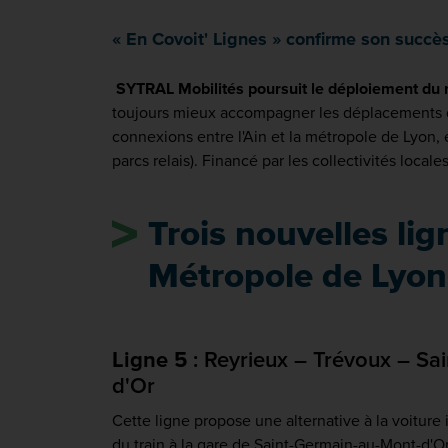
« En Covoit' Lignes » confirme son succè
SYTRAL Mobilités poursuit le déploiement du ré
toujours mieux accompagner les déplacements domi
connexions entre l'Ain et la métropole de Lyon,
parcs relais). Financé par les collectivités local
Trois nouvelles lig
Métropole de Lyon
Ligne 5
: Reyrieux – Trévoux – Sa
d'Or
Cette ligne propose une alternative à la voiture 
du train à la gare de Saint-Germain-au-Mont-d'Or