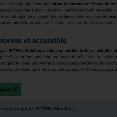
vice de covoiturage spontané
structuré comme un réseau de tr
daptée aux trajets domicile-travail. Sans réservation préalable, 
 de covoiturage. Le dispositif assure des connexions avec le rése
risant ainsi l'intermodalité à l'échelle des territoires desservis.
xpress et accessible
agée,
SYTRAL Mobilités a conçu un modèle tarifaire incitatif, in
treprise Ecov, permet aux conducteurs de bénéficier d'une incitat
ogique de complémentarité avec les autres modes de transport. L'
arrêts d'une même ligne : le conducteur perçoit 2 € par passager. 
Lignes
ice covoiturage de SYTRAL Mobilités