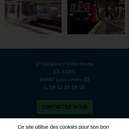
21 boulevard Vivier Merle
CS 63815
69487 Lyon cedex 03
04 72 84 58 00
CONTACTEZ-NOUS
Bluesky
Notre actual
Ce site utilise des cookies pour son bon