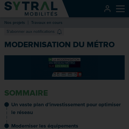
Contenu
CONNEXI
Me
Entête de page
Nos projets
Travaux en cours
Menu principal
S'abonner aux notifications
Recherche
MODERNISATION DU MÉTRO
Pied de page
SOMMAIRE
Un vaste plan d'investissement pour optimiser
le réseau
Moderniser les équipements