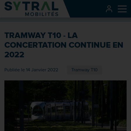
Contenu
CONNEXI
Me
Entête de page
Menu principal
TRAMWAY T10 - LA
Recherche
CONCERTATION CONTINUE EN
Pied de page
2022
Publiée le 14 Janvier 2022
Tramway T10