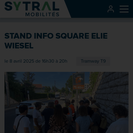
Contenu
CONNEXI
Me
Entête de page
Menu principal
STAND INFO SQUARE ELIE
Recherche
WIESEL
Pied de page
le 8 avril 2025 de 16h30 à 20h
Tramway T9