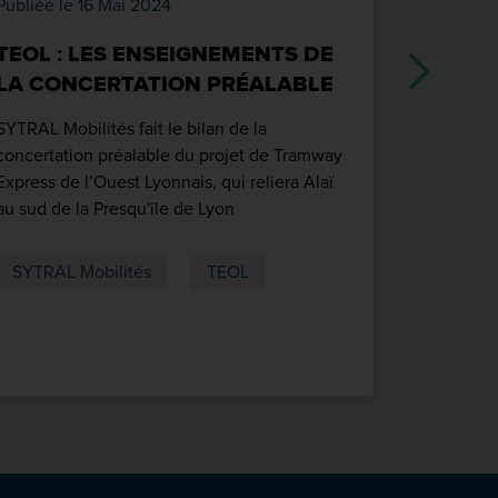
Publiée le 16 Mai 2024
Publiée l
TEOL : LES ENSEIGNEMENTS DE
TRAMWA
LA CONCERTATION PRÉALABLE
LYONNA
CONCE
SYTRAL Mobilités fait le bilan de la
concertation préalable du projet de Tramway
Du 6 nove
Express de l’Ouest Lyonnais, qui reliera Alaï
SYTRAL Mob
au sud de la Presqu'île de Lyon
participer
permettra 
leur avis s
SYTRAL Mobilités
TEOL
SYTRAL 