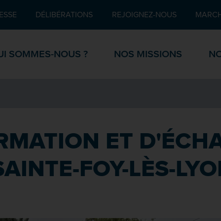
Pied de page
ESSE
DÉLIBÉRATIONS
REJOIGNEZ-NOUS
MARCH
UI SOMMES-NOUS ?
NOS MISSIONS
NO
RMATION ET D'ÉCH
SAINTE-FOY-LÈS-LY