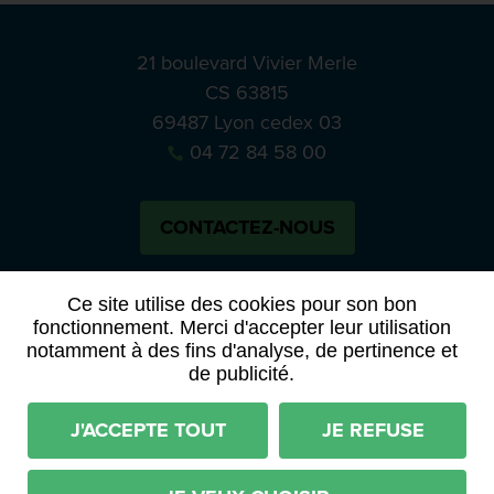
21 boulevard Vivier Merle
CS 63815
69487 Lyon cedex 03
04 72 84 58 00
CONTACTEZ-NOUS
Bluesky
Notre actual
Ce site utilise des cookies pour son bon
fonctionnement. Merci d'accepter leur utilisation
notamment à des fins d'analyse, de pertinence et
PRESSE
APPELS À MANIFESTATION D’INTÉRÊT
de publicité.
ACTES ET DÉLIBÉRATIONS
J'ACCEPTE TOUT
JE REFUSE
Mentions légales
RGPD
Plan du site
Déclaration d'accessibilité (partiellement conforme)