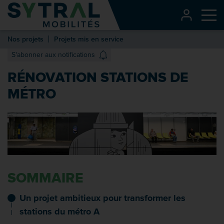
Contenu
CONNEXI
Me
Entête de page
Nos projets
Projets mis en service
Menu principal
S'abonner aux notifications
Recherche
RÉNOVATION STATIONS DE
Pied de page
MÉTRO
SOMMAIRE
Un projet ambitieux pour transformer les
stations du métro A