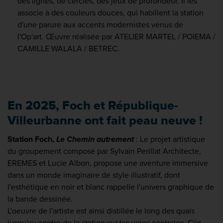
des lignes, de cercles, des jeux de profondeur. Il les
associe à des couleurs douces, qui habillent la station
d'une parure aux accents modernistes venus de
l'Op'art. Œuvre réalisée par ATELIER MARTEL / POIEMA /
CAMILLE WALALA / BETREC.
En 2025, Foch et République-
Villeurbanne ont fait peau neuve !
Station Foch,
Le Chemin autrement
: Le projet artistique
du groupement composé par Sylvain Perillat Architecte,
EREMES et Lucie Albon, propose une aventure immersive
dans un monde imaginaire de style illustratif, dont
l'esthétique en noir et blanc rappelle l'univers graphique de
la bande dessinée.
L'oeuvre de l'artiste est ainsi distillée le long des quais
jusqu'au centre de la station sur les voies centrales. Clin