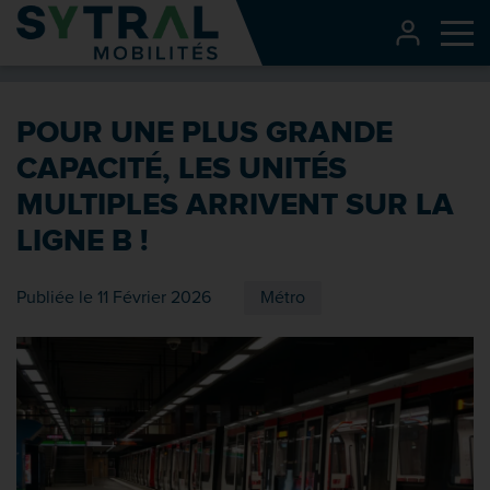
Contenu
CONNEXI
Me
Entête de page
Menu principal
POUR UNE PLUS GRANDE
Recherche
CAPACITÉ, LES UNITÉS
Pied de page
MULTIPLES ARRIVENT SUR LA
LIGNE B !
Publiée le 11 Février 2026
Métro