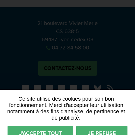
21 boulevard Vivier Merle
CS 63815
69487 Lyon cedex 03
04 72 84 58 00
CONTACTEZ-NOUS
Bluesky
Notre actual
Ce site utilise des cookies pour son bon
fonctionnement. Merci d'accepter leur utilisation
PRESSE
APPELS À MANIFESTATION D’INTÉRÊT
notamment à des fins d'analyse, de pertinence et
ACTES ET DÉLIBÉRATIONS
de publicité.
Mentions légales
RGPD
Plan du site
J'ACCEPTE TOUT
JE REFUSE