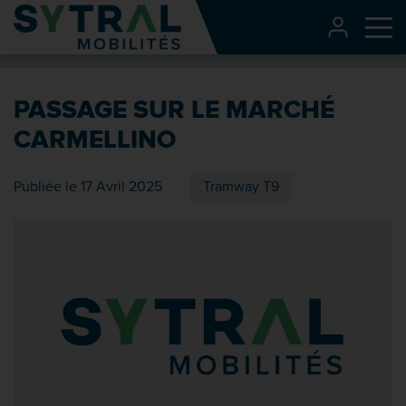
Contenu
CONNEXI
Me
Entête de page
Menu principal
PASSAGE SUR LE MARCHÉ
Recherche
CARMELLINO
Pied de page
Publiée le 17 Avril 2025
Tramway T9