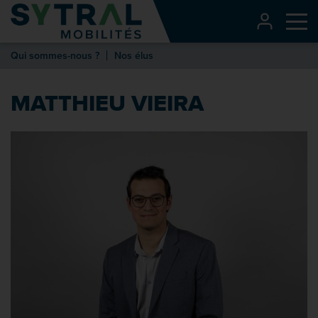
Contenu
CONNEXI
Me
Entête de page
Qui sommes-nous ?
Nos élus
Menu principal
Recherche
MATTHIEU VIEIRA
Pied de page