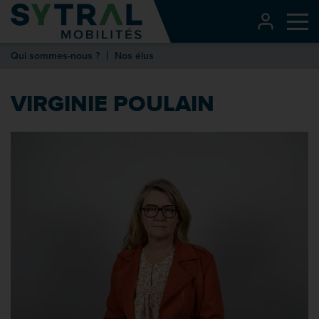
Contenu
CONNEXI
Me
Entête de page
Qui sommes-nous ?
Nos élus
Menu principal
Recherche
VIRGINIE POULAIN
Pied de page