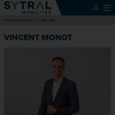
Contenu
CONNEXI
Me
Entête de page
Qui sommes-nous ?
Nos élus
Menu principal
Recherche
VINCENT MONOT
Pied de page