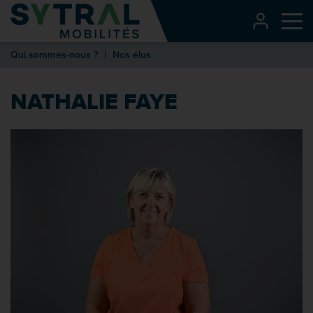
Contenu
CONNEXI
Me
Entête de page
Qui sommes-nous ?
Nos élus
Menu principal
Recherche
NATHALIE FAYE
Pied de page