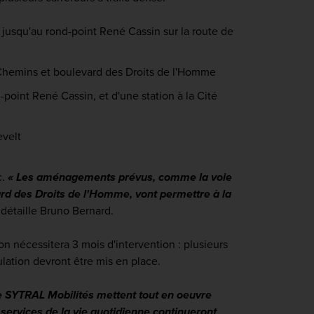
 jusqu'au rond-point René Cassin sur la route de
pt Chemins et boulevard des Droits de l'Homme
-point René Cassin, et d'une station à la Cité
evelt
c.
« Les aménagements prévus, comme la voie
ard des Droits de l'Homme, vont permettre à la
 détaille Bruno Bernard.
 nécessitera 3 mois d'intervention : plusieurs
ulation devront être mis en place.
de SYTRAL Mobilités mettent tout en oeuvre
s services de la vie quotidienne
continueront