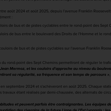
ntre août 2024 et août 2025, depuis l'avenue Franklin Roosevelt
nément :
ouloirs de bus et de pistes cyclables entre le rond-point des Se
uloirs de bus entre le boulevard des Droits de l'Homme et le rond
 couloirs de bus et de pistes cyclables sur l'avenue Franklin Roos
 du rond-point des Sept Chemins permettront de réguler le trafi
ue Jean Mermoz, et les couloirs d'approche au niveau du boulev
rantiront sa régularité, sa fréquence et son temps de parcours »
,
 en septembre 2024 et s'achèveront en août 2025. Chaque station
 travaux étant réalisés par demi-chaussée, des alternats de circ
abitudes et peuvent parfois être contraignantes. Les équipes 
 quotidien des riverains de la future Ligne de l'Est Lyonnais : le