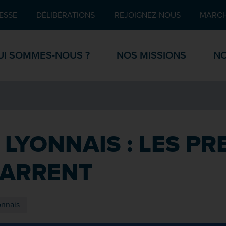
Pied de page
ESSE
DÉLIBÉRATIONS
REJOIGNEZ-NOUS
MARCH
UI SOMMES-NOUS ?
NOS MISSIONS
NO
T LYONNAIS : LES P
MARRENT
onnais