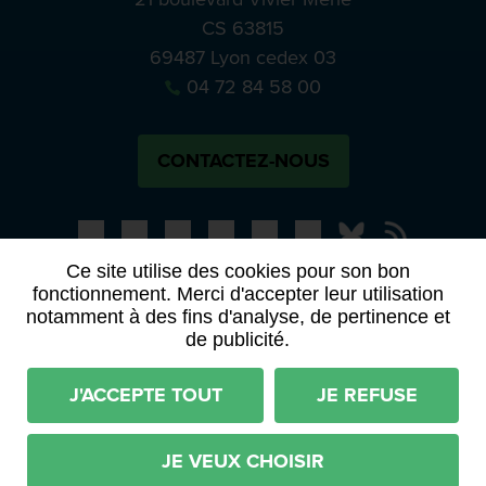
CS 63815
69487 Lyon cedex 03
04 72 84 58 00
CONTACTEZ-NOUS
Bluesky
Notre actual
Ce site utilise des cookies pour son bon
fonctionnement. Merci d'accepter leur utilisation
PRESSE
APPELS À MANIFESTATION D’INTÉRÊT
notamment à des fins d'analyse, de pertinence et
ACTES ET DÉLIBÉRATIONS
de publicité.
Mentions légales
RGPD
Plan du site
J'ACCEPTE TOUT
JE REFUSE
Déclaration d'accessibilité (partiellement conforme)
Conditions générales d'utilisation
JE VEUX CHOISIR