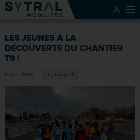
Contenu
CONNEXI
Me
Entête de page
Menu principal
LES JEUNES À LA
Recherche
DÉCOUVERTE DU CHANTIER
Pied de page
T9 !
Février 2026
Tramway T9