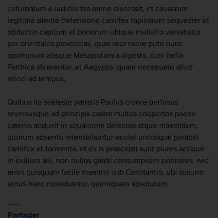
exturbatum e iudiciis fas omne discessit, et causarum
legitima silente defensione carnifex rapinarum sequester et
obductio capitum et bonorum ubique multatio versabatur
per orientales provincias, quas recensere puto nunc
oportunum absque Mesopotamia digesta, cum bella
Parthica dicerentur, et Aegypto, quam necessario aliud
reieci ad tempus.
Quibus ita sceleste patratis Paulus cruore perfusus
reversusque ad principis castra multos coopertos paene
catenis adduxit in squalorem deiectos atque maestitiam,
quorum adventu intendebantur eculei uncosque parabat
carnifex et tormenta. et ex is proscripti sunt plures actique
in exilium alii, non nullos gladii consumpsere poenales. nec
enim quisquam facile meminit sub Constantio, ubi susurro
tenus haec movebantur, quemquam absolutum.
Partager