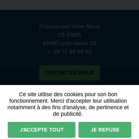
21 boulevard Vivier Merle
CS 63815
69487 Lyon cedex 03
04 72 84 58 00
CONTACTEZ-NOUS
Bluesky
Notre actual
Ce site utilise des cookies pour son bon
fonctionnement. Merci d'accepter leur utilisation
notamment à des fins d'analyse, de pertinence et
PRESSE
APPELS À MANIFESTATION D’INTÉRÊT
de publicité.
ACTES ET DÉLIBÉRATIONS
J'ACCEPTE TOUT
JE REFUSE
Mentions légales
RGPD
Plan du site