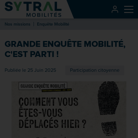
Contenu
CONNEXI
Me
Entête de page
Nos missions
Enquête Mobilité
Menu principal
Recherche
GRANDE ENQUÊTE MOBILITÉ,
Pied de page
C'EST PARTI !
Publiée le 25 Juin 2025
Participation citoyenne