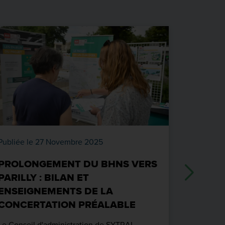
Publiée le 27 Novembre 2025
Publiée l
PROLONGEMENT DU BHNS VERS
RENCO
PARILLY : BILAN ET
CLASS’
ENSEIGNEMENTS DE LA
TECHN
CONCERTATION PRÉALABLE
Le 24 juin
Venez éch
Le Conseil d'administration de SYTRAL