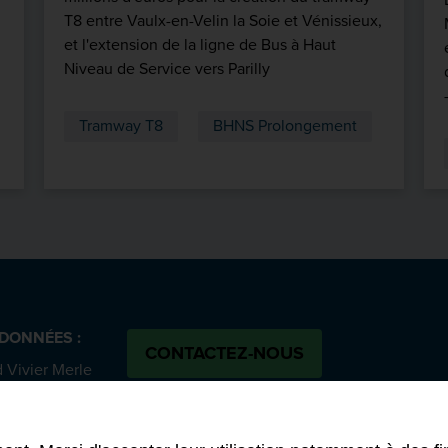
T8 entre Vaulx-en-Velin la Soie et Vénissieux,
et l'extension de la ligne de Bus à Haut
Niveau de Service vers Parilly
Tramway T8
BHNS Prolongement
DONNÉES :
CONTACTEZ-NOUS
 Vivier Merle
SUIVEZ-NOUS :
 cedex 03
Bluesky
N
 58 00