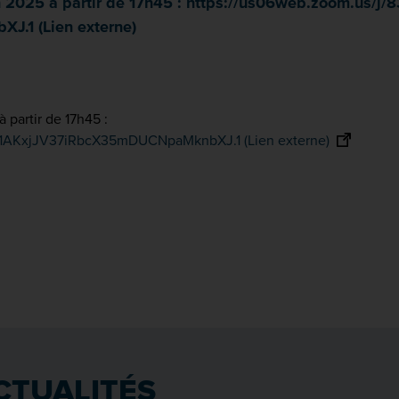
in 2025 à partir de 17h45 : https://us06web.zoom.us/j
1 (Lien externe)
à partir de 17h45 :
a1AKxjJV37iRbcX35mDUCNpaMknbXJ.1 (Lien externe)
CTUALITÉS