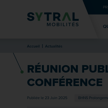
Contenu
Entête de page
Menu principal
Recherche
PR
Q
Accueil
Actualités
RÉUNION PUBL
CONFÉRENCE
Publiée le 23 Juin 2025
BHNS Prolongem