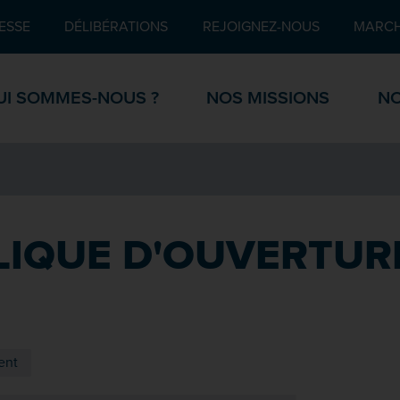
Pied de page
ESSE
DÉLIBÉRATIONS
REJOIGNEZ-NOUS
MARCH
UI SOMMES-NOUS ?
NOS MISSIONS
NO
IQUE D'OUVERTURE
ent