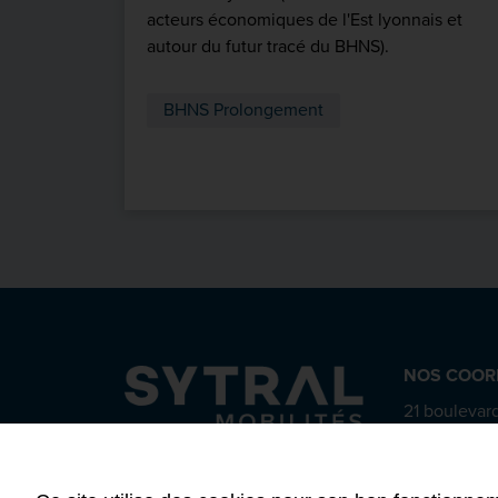
acteurs économiques de l'Est lyonnais et
autour du futur tracé du BHNS).
BHNS Prolongement
NOS COOR
21 boulevard
CS 63815
69487 Lyon
04 72 84