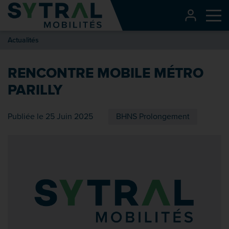
Contenu
CONNEXI
Me
Entête de page
Actualités
Menu principal
Recherche
RENCONTRE MOBILE MÉTRO
Pied de page
PARILLY
Publiée le 25 Juin 2025
BHNS Prolongement