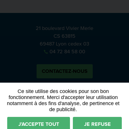
21 boulevard Vivier Merle
CS 63815
69487 Lyon cedex 03
04 72 84 58 00
CONTACTEZ-NOUS
Bluesky
Notre actual
Ce site utilise des cookies pour son bon
fonctionnement. Merci d'accepter leur utilisation
notamment à des fins d'analyse, de pertinence et
PRESSE
APPELS À MANIFESTATION D’INTÉRÊT
de publicité.
ACTES ET DÉLIBÉRATIONS
J'ACCEPTE TOUT
JE REFUSE