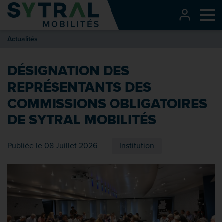
Contenu
CONNEXI
Me
Entête de page
Actualités
Menu principal
Recherche
DÉSIGNATION DES
Pied de page
REPRÉSENTANTS DES
COMMISSIONS OBLIGATOIRES
DE SYTRAL MOBILITÉS
Publiée le 08 Juillet 2026
Institution