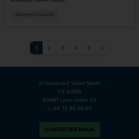
amplitude horaire élargie.
Navettes fluviales
›
1
2
3
4
5
21 boulevard Vivier Merle
CS 63815
69487 Lyon cedex 03
04 72 84 58 00
CONTACTEZ-NOUS