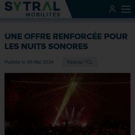
Contenu
CONNEXI
Me
Entête de page
Menu principal
UNE OFFRE RENFORCÉE POUR
Recherche
LES NUITS SONORES
Pied de page
Publiée le 06 Mai 2024
Réseau TCL