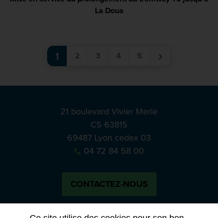
La Doua
(PDF)
›
1
2
3
4
5
21 boulevard Vivier Merle
CS 63815
69487 Lyon cedex 03
04 72 84 58 00
CONTACTEZ-NOUS
Bluesky
Notre actual