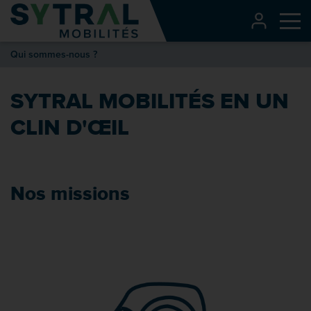
Contenu
CONNEXI
Me
Entête de page
Qui sommes-nous ?
Menu principal
Recherche
SYTRAL MOBILITÉS EN UN
Pied de page
CLIN D'ŒIL
Nos missions