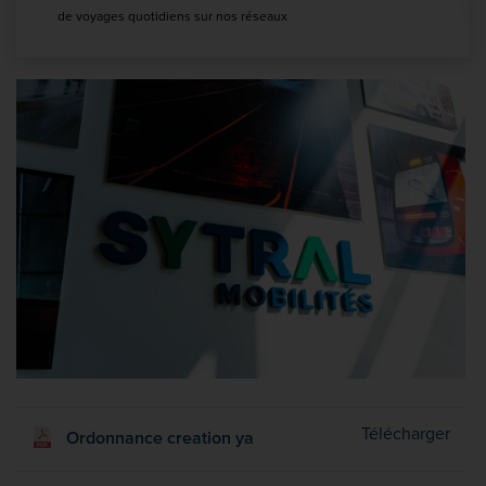
de voyages quotidiens sur nos réseaux
Ordo
Télécharger
Ordonnance creation ya