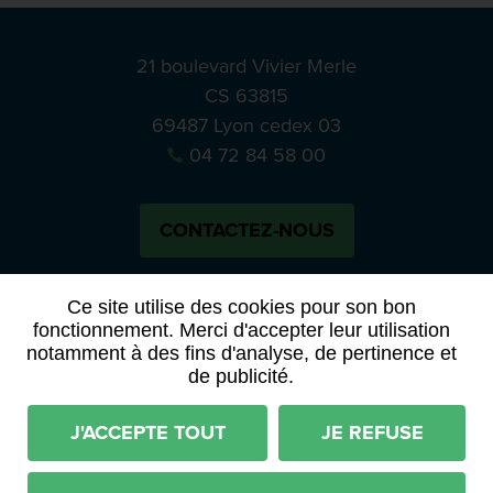
21 boulevard Vivier Merle
CS 63815
69487 Lyon cedex 03
04 72 84 58 00
CONTACTEZ-NOUS
Bluesky
Notre actual
Ce site utilise des cookies pour son bon
fonctionnement. Merci d'accepter leur utilisation
notamment à des fins d'analyse, de pertinence et
PRESSE
APPELS À MANIFESTATION D’INTÉRÊT
de publicité.
ACTES ET DÉLIBÉRATIONS
J'ACCEPTE TOUT
JE REFUSE
Mentions légales
RGPD
Plan du site
Déclaration d'accessibilité (partiellement conforme)