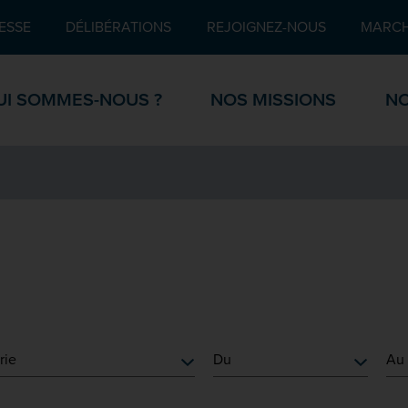
Pied de page
ESSE
DÉLIBÉRATIONS
REJOIGNEZ-NOUS
MARCH
UI SOMMES-NOUS ?
NOS MISSIONS
NO
rie
cherche">