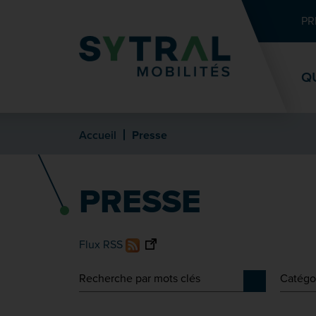
Contenu
Entête de page
Menu principal
Recherche
PR
Q
Accueil
Presse
PRESSE
Flux RSS
Recherche
Catégo
Lancer la re