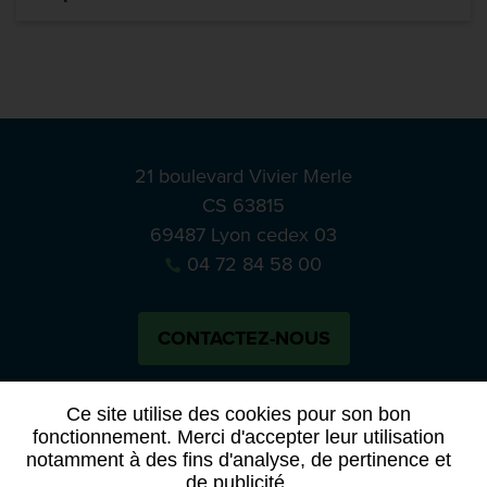
21 boulevard Vivier Merle
CS 63815
69487 Lyon cedex 03
04 72 84 58 00
CONTACTEZ-NOUS
Bluesky
Notre actual
Ce site utilise des cookies pour son bon
fonctionnement. Merci d'accepter leur utilisation
notamment à des fins d'analyse, de pertinence et
PRESSE
APPELS À MANIFESTATION D’INTÉRÊT
de publicité.