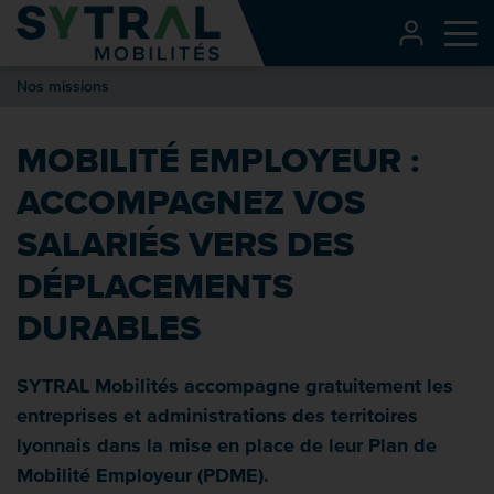
Contenu
CONNEXI
Me
Entête de page
Nos missions
Menu principal
Recherche
MOBILITÉ EMPLOYEUR :
Pied de page
ACCOMPAGNEZ VOS
SALARIÉS VERS DES
DÉPLACEMENTS
DURABLES
SYTRAL Mobilités accompagne gratuitement les
entreprises et administrations des territoires
lyonnais dans la mise en place de leur Plan de
Mobilité Employeur (PDME).