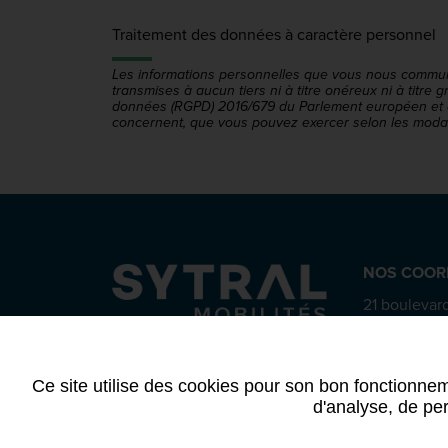
Traitement des données à caractère personnel
Les informations personnelles que vous nous communiq
transmises à aucun tiers ni à titre onéreux ni à titre
données (RGPD) 2016/679 du Parlement européen et du 
concernent, que vous pouvez exercer selon les modal
NOS COOR
21 boulevard
CS 63815
69487 Lyon
04 72 84
Ce site utilise des cookies pour son bon fonctionnem
d'analyse, de per
Mentions légales
-
RGPD
-
Plan du site
-
Déclarat