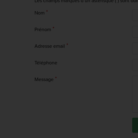
Les champs marqués d’un astérisque (
*
) sont ob
Nom
Prénom
Adresse email
Téléphone
Message