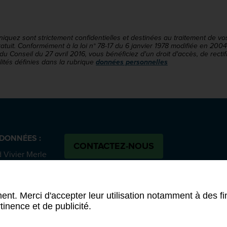
uez sont strictement confidentielles et destinées au traitement de vo
 gratuit. Conformément à la loi n° 78-17 du 6 janvier 1978 modifiée en 20
Conseil du 27 avril 2016, vous bénéficiez d'un droit d'accès, de rectif
ités définies dans la rubrique
données personnelles
DONNÉES :
CONTACTEZ-NOUS
 Vivier Merle
SUIVEZ-NOUS :
 cedex 03
Bluesky
N
 58 00
ent. Merci d'accepter leur utilisation notamment à des fi
tinence et de publicité.
ion d'accessibilité (partiellement conforme)
-
Conditions générale