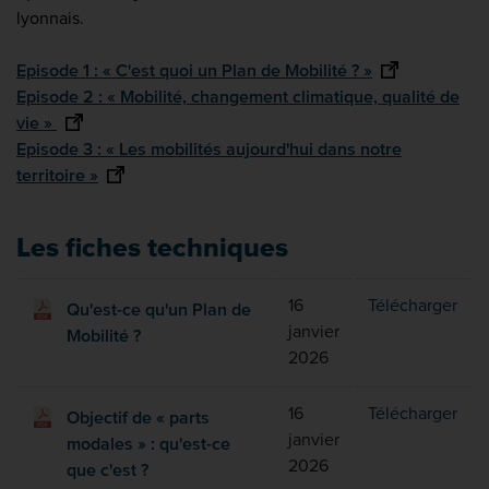
lyonnais.
Episode 1 : « C'est quoi un Plan de Mobilité ? »
Episode 2 : « Mobilité, changement climatique, qualité de
vie »
Episode 3 : « Les mobilités aujourd'hui dans notre
territoire »
Les fiches techniques
Qu'e
16
Télécharger
Qu'est-ce qu'un Plan de
janvier
Mobilité ?
2026
Obje
16
Télécharger
Objectif de « parts
janvier
modales » : qu'est-ce
2026
que c'est ?