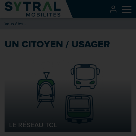
Contenu
CONNEXI
Me
Entête de page
Vous êtes...
Menu principal
Recherche
UN CITOYEN / USAGER
Pied de page
LE RÉSEAU TCL