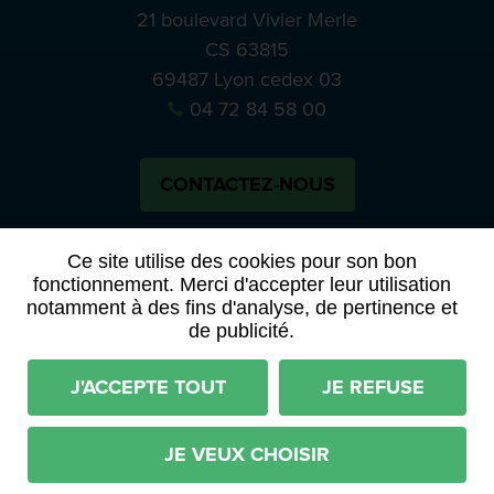
21 boulevard Vivier Merle
CS 63815
69487 Lyon cedex 03
04 72 84 58 00
CONTACTEZ-NOUS
Bluesky
Notre actual
Ce site utilise des cookies pour son bon
fonctionnement. Merci d'accepter leur utilisation
notamment à des fins d'analyse, de pertinence et
PRESSE
APPELS À MANIFESTATION D’INTÉRÊT
de publicité.
ACTES ET DÉLIBÉRATIONS
J'ACCEPTE TOUT
JE REFUSE
Mentions légales
RGPD
Plan du site
Déclaration d'accessibilité (partiellement conforme)
JE VEUX CHOISIR
Conditions générales d'utilisation