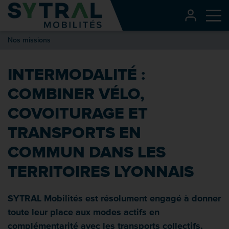
Contenu
CONNEXI
Me
Entête de page
Nos missions
Menu principal
Recherche
INTERMODALITÉ :
Pied de page
COMBINER VÉLO,
COVOITURAGE ET
TRANSPORTS EN
COMMUN DANS LES
TERRITOIRES LYONNAIS
SYTRAL Mobilités est résolument engagé à donner
toute leur place aux modes actifs en
complémentarité avec les transports collectifs,