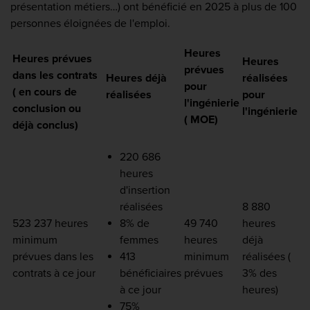
présentation métiers…) ont bénéficié en 2025 à plus de 100
personnes éloignées de l'emploi.
Heures
Heures prévues
Heures
prévues
dans les contrats
Heures déjà
réalisées
pour
( en cours de
réalisées
pour
l'ingénierie
conclusion ou
l'ingénierie
( MOE)
déjà conclus)
220 686
heures
d'insertion
réalisées
8 880
523 237 heures
8% de
49 740
heures
minimum
femmes
heures
déjà
prévues dans les
413
minimum
réalisées (
contrats à ce jour
bénéficiaires
prévues
3% des
à ce jour
heures)
75%