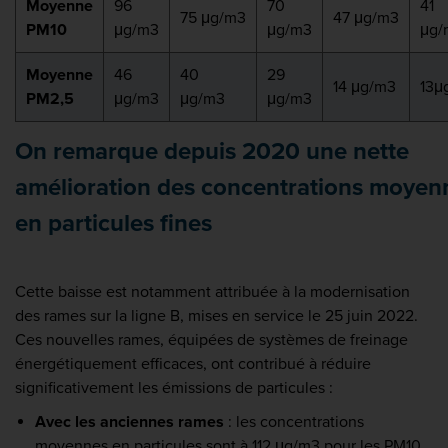
Moyenne
96
70
41
75 μg/m3
47 μg/m3
PM10
μg/m3
μg/m3
μg/
Moyenne
46
40
29
14 μg/m3
13μ
PM2,5
μg/m3
μg/m3
μg/m3
On remarque depuis 2020 une nette
amélioration des concentrations moyen
en particules fines
Cette baisse est notamment attribuée à la modernisation
des rames sur la ligne B, mises en service le 25 juin 2022.
Ces nouvelles rames, équipées de systèmes de freinage
énergétiquement efficaces, ont contribué à réduire
significativement les émissions de particules :
Avec les anciennes rames
: les concentrations
moyennes en particules sont à 112 μg/m3 pour les PM10