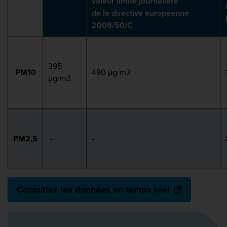
valeur limite journalière
de la directive européenne
2008/50/C
395
PM10
480 μg/m3
μg/m3
PM2,5
-
-
Consultez les données en temps réel