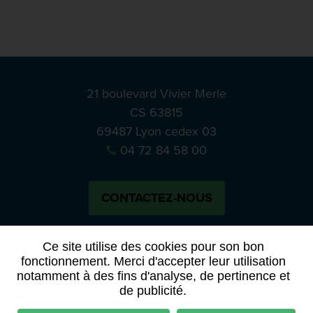
21 boulevard Vivier Merle
CS 63815
69487 Lyon cedex 03
04 72 84 58 00
CONTACTEZ-NOUS
Bluesky
Notre actual
Ce site utilise des cookies pour son bon
fonctionnement. Merci d'accepter leur utilisation
notamment à des fins d'analyse, de pertinence et
PRESSE
APPELS À MANIFESTATION D’INTÉRÊT
de publicité.
ACTES ET DÉLIBÉRATIONS