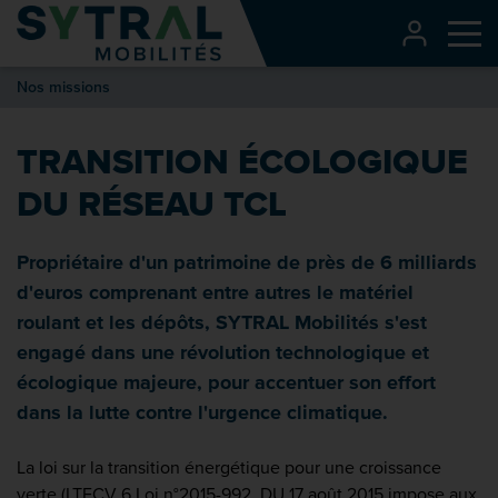
Contenu
CONNEXI
Me
Entête de page
Nos missions
Menu principal
Recherche
TRANSITION ÉCOLOGIQUE
Pied de page
DU RÉSEAU TCL
Propriétaire d'un patrimoine de près de 6 milliards
d'euros comprenant entre autres le matériel
roulant et les dépôts, SYTRAL Mobilités s'est
engagé dans une révolution technologique et
écologique majeure, pour accentuer son effort
dans la lutte contre l'urgence climatique.
La loi sur la transition énergétique pour une croissance
verte (LTECV 6 Loi n°2015-992 DU 17 août 2015 impose aux